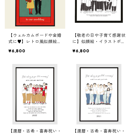
【ウェルカムボードや金婚
【敬老の日や子育て感謝状
式に♥】レトロ風似顔絵・
に】似顔絵・イラストポス
イラストポスター作成（マ
ター作成（えんぴつ画）
¥6,800
¥6,800
ーカー画）
家族へ贈るポスターです
【還暦・古希・喜寿祝い・
【還暦・古希・喜寿祝い・