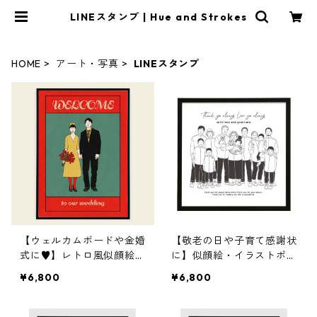
LINEスタンプ | Hue and Strokes
HOME
アート・写真
LINEスタンプ
【ウェルカムボードや金婚
【敬老の日や子育て感謝状
式に♥】レトロ風似顔絵・
に】似顔絵・イラストポス
イラストポスター作成（マ
ター作成（えんぴつ画）
¥6,800
¥6,800
ーカー画）
家族へ贈るポスターです