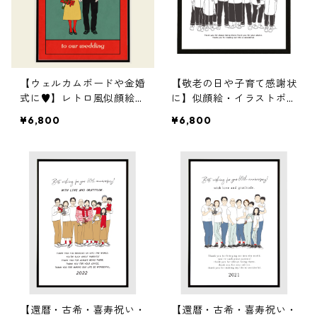
【ウェルカムボードや金婚
【敬老の日や子育て感謝状
式に♥】レトロ風似顔絵・
に】似顔絵・イラストポス
イラストポスター作成（マ
ター作成（えんぴつ画）
¥6,800
¥6,800
ーカー画）
家族へ贈るポスターです
【還暦・古希・喜寿祝い・
【還暦・古希・喜寿祝い・